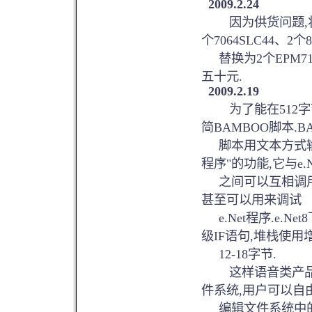
2009.2.24
因为供货问题,将旧版
个7064SLC44、2个8
替换为2个EPM712
五十元.
2009.2.19
为了能在512字节
简BAMBOO脚本.B
脚本用文本方式输入
程序"的功能,它与e.N
之间可以互相调用程
甚至可以用来调试
e.Net程序.e.N
级IF语句,堆栈使用
12-18字节.
这样语音类产品在十
件系统,用户可以自
编辑文件系统中的