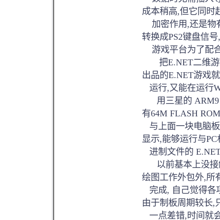
成本稍高,但它同时
加密作用,还是物有
转换成PS2键盘信号,
游戏平台为了配合
把E.NET二维游戏
出品的E.NET游戏
运行,又能在运行W
用三星的 ARM9 C
有64M FLASH RO
与上面一块电脑板类
显示,能够运行与P
进制文件的 E.NE
以前基本上没接触过A
绘图工作外包外,所
完成, 自己觉得各
由于制板周期较长,
一点差错,时间就会