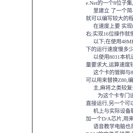
e.Net的一个8位子集,
里建立 了一个简易文
就可以编写较大的程
在速度上要 实现80
右;实现16位操作就
以下;在使用48MH
下的运行速度慢多少
以使用8031本机语
量要求大,运算速度
这个卡的管脚与803
可以用来替换Z80,
主,麻将之类较复
为这个卡专门设计
直接运行,另一个可
机上与实际设备联机调试
加一个D/A芯片,用
语音教学电脑也是