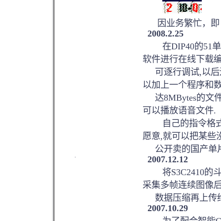
因业务繁忙，即日
2008.2.25
在DIP40的51单
软件进行在线下载编
可逐行调试,以后还
以加上一个程序和
达8MBytes的文
可以播放语音文件.
自己的指令格式,自
愿意,就可以把某些
公开卖的国产单片机
.
2007.12.12
将S3C2410的
采集多帧连续图像
数据压缩再上传给P
2007.10.29