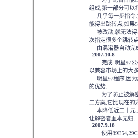
为了配合智能CPU
组成,第一部分可以
几乎每一步指令.
能得出跳转点,如果5
被改动,就无法得出
次指定很多个跳转
由混淆器自动完成
2007.10.8
完成"明星97公板
以兼容市场上的大
明星97程序,因为
的优势.
为了防止被解密,
二方案,它比现在的
本降低近二十元.如
让解密者血本无归.
2007.9.18
使用89E54,29C0