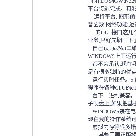
4
.在DOS4GW的3
平台接近完成。真彩
运行平台, 图形函
音函数,网络功能,运
的DLL接口这几
业务,只好先搁一下
自己认为
e.Net
二
WINDOWS上面运
都不会承认,现在我
是有很多独特的优点的
运行实时任务。b.
程序在各种CPU的
e.
台下二进制兼容。d
子硬盘上,如果把基
WINDOWS装在
现在我的操作系统
虚拟内存等很多措
某些需要正版操作