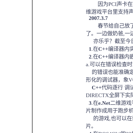
因为PCI声卡在DO
维游戏平台里支持声
2007.3.7
春节给自己放了一
了。一边做奶爸,一
亦乐乎？截至今日
1
.在
C++
编译器内
2
.在
C++
编译器内
a.可以在错误检查
的错误也能准确定
形化的调试器，象V
C++
代码逐行 调
DIRECTX全屏下
3
.在
e.Net
二维游戏
片制作成用于跑步
的游戏,也可以在嵌
片。