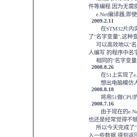
件等编程.因为无需
e.Net编译器,
2009.2.11
在STM32片内实现e.
了"名字变量",这种
可以高效地以"名字
人编写 的程序中名
相同的"名字变量"
2008.8.26
在51上实现了e.Net
想出电脑模仿人脑
2008.8.18
将用51做CPU的
2008.7.16
由于现在的e.Ne
也还是经常觉得不够
所以今天完成了"内
入一些数据,得到返