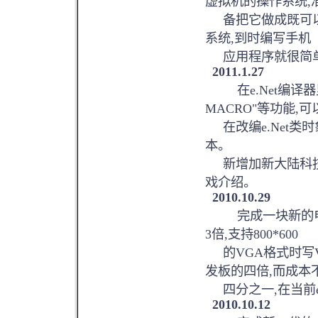
虚拟机的操作系统,
备把它做成既可以
系统,到时编写手机
应用程序就很简单
2011.1.27
在e.Net编译器里增
MACRO"等功能,可
在改编e.Net类
本。
新增加新大陆科技
戏介绍
。
2010.10.29
完成一块新的电脑板,
3倍,支持800*600
的VGA格式时写VR
发板的四倍,而成本
四分之一,在当前e.
2010.10.12