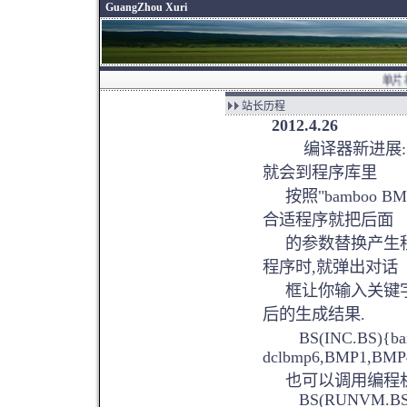
GuangZhou Xuri
单片机之家:
站长历程
2012.4.26
编译器新进展:"B
就会到程序库里
按照"bamboo B
合适程序就把后面
的参数替换产生程
程序时,就弹出对话
框让你输入关键字
后的生成结果.
BS(INC.BS){b
dclbmp6,BMP1,BMP4.
也可以调用编程机
BS(RUNVM.BS)