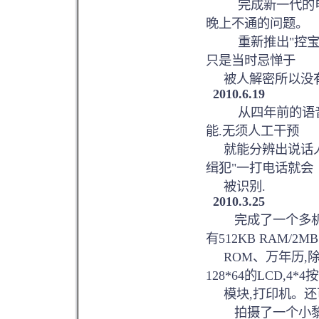
完成新一代的电力
晚上不通的问题。
重新推出"控宝"
只是当时忌惮于
被人解密所以没有推
2010.6.19
从四年前的语音识
能.无须人工干预
就能分辨出说话人身
缉犯"一打电话就会
被识别.
2010.3.25
完成了一个多机串行通
有512KB RAM/2MB
ROM、万年历,除
128*64的LCD,4*
模块,打印机。还可
拍摄了一个小黎用e