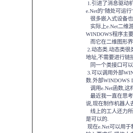
1.引进了消息驱动机
e.Net的"随处可运
很多嵌入式设备也可
实际上e.Net二
WINDOWS程序主
而它在二维图形界面
2.动态类.动态类
地址,不需要进行链
同一个类接口可以
3.可以调用外部WI
数.外部WINDOWS
调用e.Net函数,这
最近我一直在思考,
说,现在制作机器人
线上的工人还力所
是可以的.
现在e.Net可以用