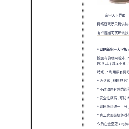
富甲天下界面 
网络游戏厅只提供技术
有兴趣者可买断该技
*
网吧新宠－大字板 
除原有的联网版外 ,
PC 机上 ( 难度不变
特点 : * 利用原有网
* 收益高 , 非网吧 PC
* 不改动原有熟悉的程序
* 安全性极高 , 可
* 联网版可统一上分 
* 真正实现街机游戏在
今后在金皇冠 4 电