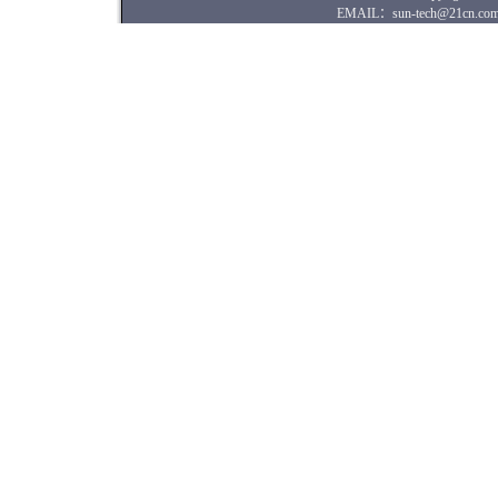
EMAIL：sun-tech@21cn.com 