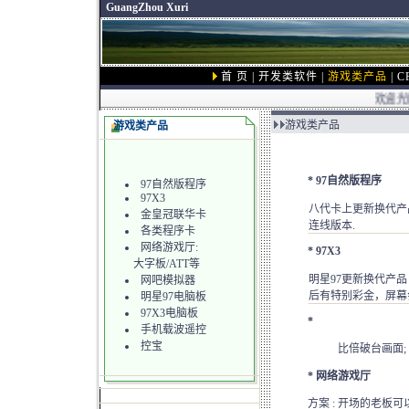
GuangZhou Xuri
首 页
|
开发类软件
|
游戏类产品
|
C
欢迎光临
游戏类产品
游戏类产品
*
97自然版程序
97自然版程序
97X3
八代卡上更新换代产
金皇冠联华卡
连线版本.
各类程序卡
网络游戏厅:
*
97X3
大字板/ATT等
明星97更新换代产品
网吧模拟器
后有特别彩金，屏幕
明星97电脑板
97X3电脑板
*
手机载波遥控
控宝
比倍破台画面
*
网络游戏厅
方案 : 开场的老板