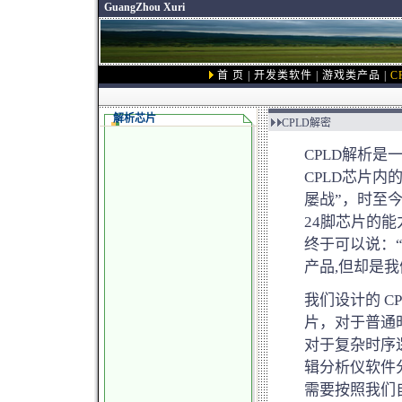
GuangZhou Xuri
首 页
|
开发类软件
|
游戏类产品
|
C
解析芯片
CPLD解密
CPLD解析
CPLD芯片
屡战”，时至
24脚芯片的
终于可以说：“
产品,但却是我们
我们设计的 C
片，对于普通
对于复杂时序
辑分析仪软件
需要按照我们