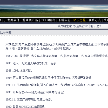
页
|
开发类软件
|
游戏类产品
|
CPLD解密
|
下载中心
|
站长历程
|
联系方式
|
技
单片机之家: 欢迎各行业的有识之士跟我们
站长历程
宋轶俊,男,73年生,自小喜读书,爱运动.少时兴趣广泛,成年后中电脑之毒,已不懂享受
群书,见 ” 筚路蓝缕 ,驾牛车以启山林 ” ,就终生铭记之.
1986-1987: 获得浙江省义乌市物理竞赛第一名,化学竞赛第二名,义乌中学数学竞赛
1990: 进入上海交通大学动力机械工程系.
1988-1993: 虚度光阴.
1994: 可以直接用6502机器码编程序,全手工制作6502学习机开发装置.
1995.11: 当场解出12球问题,进入广州太宇工作.后用5天分析出了32KBYTE(27256)的
1996: 开始构思e.Net(随处可运行网络并行语言).
1996.11: 创立广州市旭日电脑工程部.
1997: 设计Z80/6502/8031虚拟机.