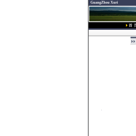
GuangZhou Xuri
首 
.